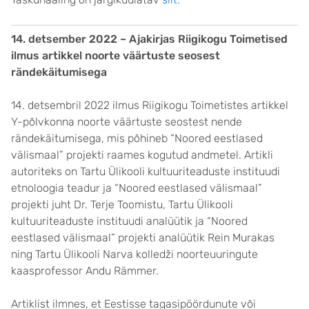
14. detsember 2022 – Ajakirjas Riigikogu Toimetised
ilmus artikkel noorte väärtuste seosest
rändekäitumisega
14. detsembril 2022 ilmus Riigikogu Toimetistes artikkel
Y-põlvkonna noorte väärtuste seostest nende
rändekäitumisega, mis põhineb “Noored eestlased
välismaal” projekti raames kogutud andmetel. Artikli
autoriteks on Tartu Ülikooli kultuuriteaduste instituudi
etnoloogia teadur ja “Noored eestlased välismaal”
projekti juht Dr. Terje Toomistu, Tartu Ülikooli
kultuuriteaduste instituudi analüütik ja “Noored
eestlased välismaal” projekti analüütik Rein Murakas
ning Tartu Ülikooli Narva kolledži noorteuuringute
kaasprofessor Andu Rämmer.
Artiklist ilmnes, et Eestisse tagasipöördunute või