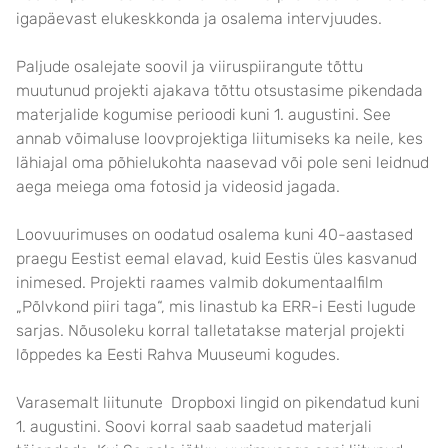
igapäevast elukeskkonda ja osalema intervjuudes.
Paljude osalejate soovil ja viiruspiirangute tõttu
muutunud projekti ajakava tõttu otsustasime pikendada
materjalide kogumise perioodi kuni 1. augustini. See
annab võimaluse loovprojektiga liitumiseks ka neile, kes
lähiajal oma põhielukohta naasevad või pole seni leidnud
aega meiega oma fotosid ja videosid jagada.
Loovuurimuses on oodatud osalema kuni 40-aastased
praegu Eestist eemal elavad, kuid Eestis üles kasvanud
inimesed. Projekti raames valmib dokumentaalfilm
„Põlvkond piiri taga“, mis linastub ka ERR-i Eesti lugude
sarjas. Nõusoleku korral talletatakse materjal projekti
lõppedes ka Eesti Rahva Muuseumi kogudes.
Varasemalt liitunute Dropboxi lingid on pikendatud kuni
1. augustini. Soovi korral saab saadetud materjali