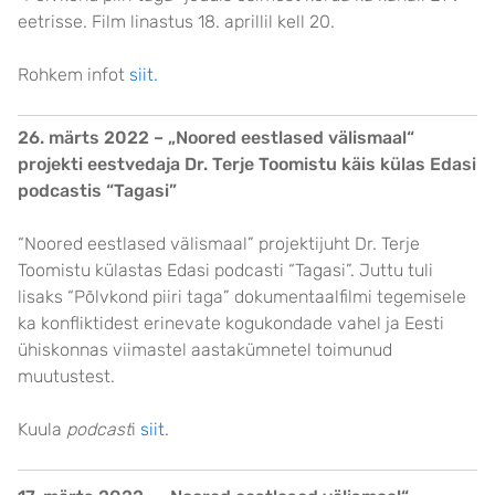
eetrisse. Film linastus 18. aprillil kell 20.
Rohkem infot
siit.
26. märts 2022 –
„Noored eestlased välismaal“
p
rojekti eestvedaja Dr. Terje Toomistu käis külas Edasi
podcastis “Tagasi”
“Noored eestlased välismaal” projektijuht Dr. Terje
Toomistu külastas Edasi podcasti “Tagasi”. Juttu tuli
lisaks “Põlvkond piiri taga” dokumentaalfilmi tegemisele
ka konfliktidest erinevate kogukondade vahel ja Eesti
ühiskonnas viimastel aastakümnetel toimunud
muutustest.
Kuula
podcast
i
siit.