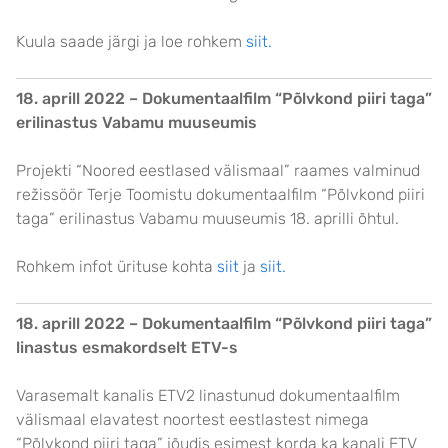
Kuula saade järgi ja loe rohkem
siit.
18. aprill 2022 – Dokumentaalfilm “Põlvkond piiri taga”
erilinastus Vabamu muuseumis
Projekti “Noored eestlased välismaal” raames valminud
režissöör Terje Toomistu dokumentaalfilm “Põlvkond piiri
taga” erilinastus Vabamu muuseumis 18. aprilli õhtul.
Rohkem infot ürituse kohta
siit
ja
siit.
18. aprill 2022 – Dokumentaalfilm “Põlvkond piiri taga”
linastus esmakordselt ETV-s
Varasemalt kanalis ETV2 linastunud dokumentaalfilm
välismaal elavatest noortest eestlastest nimega
“Põlvkond piiri taga” jõudis esimest korda ka kanali ETV