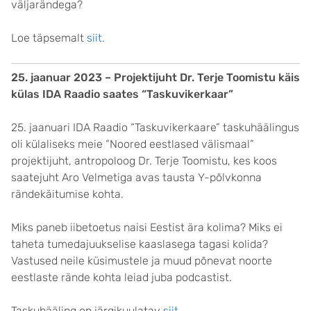
väljarändega?
Loe täpsemalt
siit.
25. jaanuar 2023 – Projektijuht Dr. Terje Toomistu käis
külas IDA Raadio saates “Taskuvikerkaar”
25. jaanuari IDA Raadio “Taskuvikerkaare” taskuhäälingus
oli külaliseks meie “Noored eestlased välismaal”
projektijuht, antropoloog Dr. Terje Toomistu, kes koos
saatejuht Aro Velmetiga avas tausta Y-põlvkonna
rändekäitumise kohta.
Miks paneb iibetoetus naisi Eestist ära kolima? Miks ei
taheta tumedajuukselise kaaslasega tagasi kolida?
Vastused neile küsimustele ja muud põnevat noorte
eestlaste rände kohta leiad juba podcastist.
Taskuhääling on järgikuulatav
siit.