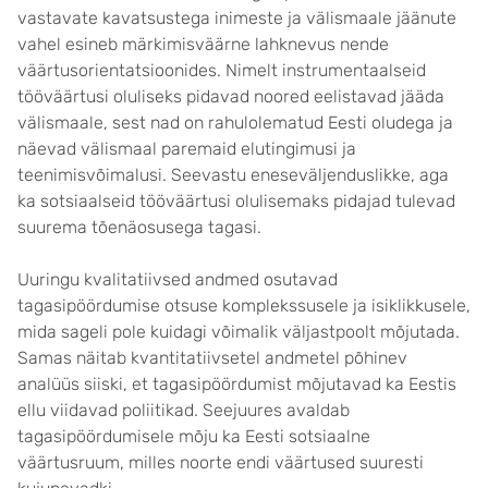
vastavate kavatsustega inimeste ja välismaale jäänute
vahel esineb märkimisväärne lahknevus nende
väärtusorientatsioonides. Nimelt instrumentaalseid
tööväärtusi oluliseks pidavad noored eelistavad jääda
välismaale, sest nad on rahulolematud Eesti oludega ja
näevad välismaal paremaid elutingimusi ja
teenimisvõimalusi. Seevastu eneseväljenduslikke, aga
ka sotsiaalseid tööväärtusi olulisemaks pidajad tulevad
suurema tõenäosusega tagasi.
Uuringu kvalitatiivsed andmed osutavad
tagasipöördumise otsuse komplekssusele ja isiklikkusele,
mida sageli pole kuidagi võimalik väljastpoolt mõjutada.
Samas näitab kvantitatiivsetel andmetel põhinev
analüüs siiski, et tagasipöördumist mõjutavad ka Eestis
ellu viidavad poliitikad. Seejuures avaldab
tagasipöördumisele mõju ka Eesti sotsiaalne
väärtusruum, milles noorte endi väärtused suuresti