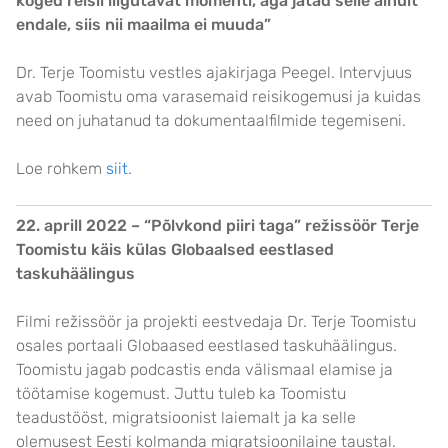
koged reisil liigutavat momenti, aga jätad selle ainult
endale, siis nii maailma ei muuda”
Dr. Terje Toomistu vestles ajakirjaga Peegel. Intervjuus
avab Toomistu oma varasemaid reisikogemusi ja kuidas
need on juhatanud ta dokumentaalfilmide tegemiseni.
Loe rohkem
siit.
22. aprill 2022 – “Põlvkond piiri taga” režissöör Terje
Toomistu käis külas Globaalsed eestlased
taskuhäälingus
Filmi režissöör ja projekti eestvedaja Dr. Terje Toomistu
osales portaali Globaased eestlased taskuhäälingus.
Toomistu jagab podcastis enda välismaal elamise ja
töötamise kogemust. Juttu tuleb ka Toomistu
teadustööst, migratsioonist laiemalt ja ka selle
olemusest Eesti kolmanda migratsioonilaine taustal.