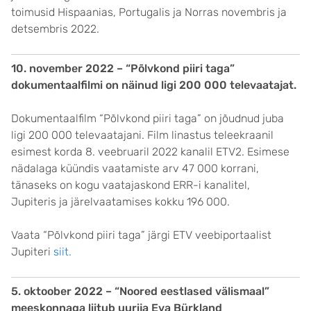
toimusid Hispaanias, Portugalis ja Norras novembris ja
detsembris 2022.
10. november 2022 – “Põlvkond piiri taga”
dokumentaalfilmi on näinud ligi 200 000 televaatajat.
Dokumentaalfilm “Põlvkond piiri taga” on jõudnud juba
ligi 200 000 televaatajani. Film linastus teleekraanil
esimest korda 8. veebruaril 2022 kanalil ETV2. Esimese
nädalaga küündis vaatamiste arv 47 000 korrani,
tänaseks on kogu vaatajaskond ERR-i kanalitel,
Jupiteris ja järelvaatamises kokku 196 000.
Vaata “Põlvkond piiri taga” järgi ETV veebiportaalist
Jupiteri
siit.
5. oktoober 2022 – “Noored eestlased välismaal”
meeskonnaga liitub uurija Eva Bürkland