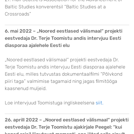
Baltic Studies konverentsil “Baltic Studies at a
Crossroads”
6. mai 2022 –
„Noored eestlased välismaal“ p
rojekti
eestvedaja Dr. Terje Toomistu andis intervjuu Eesti
diasporaa ajalehele Eesti elu
„Noored eestlased välismaal“ projekti eestvedaja Dr.
Terje Toomistu andis intervjuu Eesti diasporaa ajalehele
Eesti elu, milles tutvustas dokumentaalfilmi “Põlvkond
piiri taga” valmimise tagamaid ning jagas filmitööga
kaasnenud muljeid.
Loe intervjuud Toomistuga ingliskeelsena
siit.
26. aprill 2022 –
„Noored eestlased välismaal“ p
rojekti
eestvedaja Dr. Terje Toomistu ajakirjale Peegel: “kui