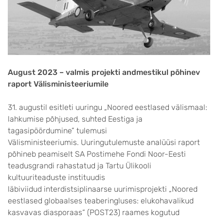
August 2023 – valmis projekti andmestikul põhinev
raport Välisministeeriumile
31. augustil esitleti uuringu „Noored eestlased välismaal:
lahkumise põhjused, suhted Eestiga ja
tagasipöördumine” tulemusi
Välisministeeriumis. Uuringutulemuste analüüsi raport
põhineb peamiselt SA Postimehe Fondi Noor-Eesti
teadusgrandi rahastatud ja Tartu Ülikooli
kultuuriteaduste instituudis
läbiviidud interdistsiplinaarse uurimisprojekti „Noored
eestlased globaalses teaberingluses: elukohavalikud
kasvavas diasporaas“ (POST23) raames kogutud