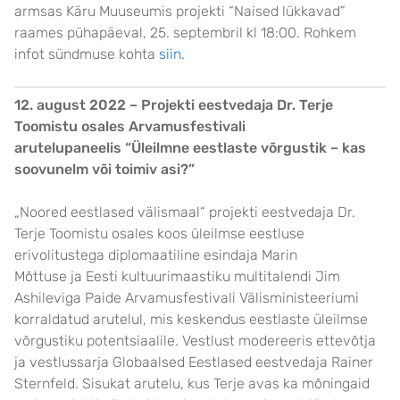
armsas Käru Muuseumis projekti “Naised lükkavad”
raames pühapäeval, 25. septembril kl 18:00. Rohkem
infot sündmuse kohta
siin.
12. august 2022 – Projekti eestvedaja Dr. Terje
Toomistu osales Arvamusfestivali
arutelupaneelis “Üleilmne eestlaste võrgustik – kas
soovunelm või toimiv asi?”
„Noored eestlased välismaal“ projekti eestvedaja Dr.
Terje Toomistu osales koos üleilmse eestluse
erivolitustega diplomaatiline esindaja Marin
Mõttuse ja Eesti kultuurimaastiku multitalendi Jim
Ashileviga Paide Arvamusfestivali Välisministeeriumi
korraldatud arutelul, mis keskendus eestlaste üleilmse
võrgustiku potentsiaalile. Vestlust modereeris ettevõtja
ja vestlussarja Globaalsed Eestlased eestvedaja Rainer
Sternfeld. Sisukat arutelu, kus Terje avas ka mõningaid