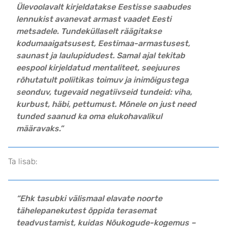
Ülevoolavalt kirjeldatakse Eestisse saabudes
lennukist avanevat armast vaadet Eesti
metsadele. Tundeküllaselt räägitakse
kodumaaigatsusest, Eestimaa-armastusest,
saunast ja laulupidudest. Samal ajal tekitab
eespool kirjeldatud mentaliteet, seejuures
rõhutatult poliitikas toimuv ja inimõigustega
seonduv, tugevaid negatiivseid tundeid: viha,
kurbust, häbi, pettumust. Mõnele on just need
tunded saanud ka oma elukohavalikul
määravaks.”
Ta lisab:
“Ehk tasubki välismaal elavate noorte
tähelepanekutest õppida terasemat
teadvustamist, kuidas Nõukogude-kogemus –