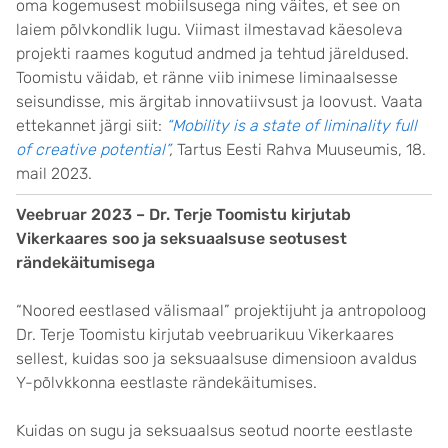
oma kogemusest mobiilsusega ning väites, et see on
laiem põlvkondlik lugu. Viimast ilmestavad käesoleva
projekti raames kogutud andmed ja tehtud järeldused.
Toomistu väidab, et ränne viib inimese liminaalsesse
seisundisse, mis ärgitab innovatiivsust ja loovust. Vaata
ettekannet järgi siit:
“Mobility is a state of liminality full
of creative potential”
,
Tartus Eesti Rahva Muuseumis, 18.
mail 2023.
Veebruar 2023 – Dr. Terje Toomistu kirjutab
Vikerkaares soo ja seksuaalsuse seotusest
rändekäitumisega
“Noored eestlased välismaal” projektijuht ja antropoloog
Dr. Terje Toomistu kirjutab veebruarikuu Vikerkaares
sellest, kuidas soo ja seksuaalsuse dimensioon avaldus
Y-põlvkkonna eestlaste rändekäitumises.
Kuidas on sugu ja seksuaalsus seotud noorte eestlaste