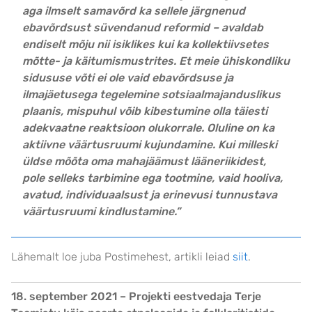
aga ilmselt samavõrd ka sellele järgnenud
ebavõrdsust süvendanud reformid – avaldab
endiselt mõju nii isiklikes kui ka kollektiivsetes
mõtte- ja käitumismustrites. Et meie ühiskondliku
sidususe võti ei ole vaid ebavõrdsuse ja
ilmajäetusega tegelemine sotsiaalmajanduslikus
plaanis, mispuhul võib kibestumine olla täiesti
adekvaatne reaktsioon olukorrale. Oluline on ka
aktiivne väärtusruumi kujundamine. Kui milleski
üldse mõõta oma mahajäämust lääneriikidest,
pole selleks tarbimine ega tootmine, vaid hooliva,
avatud, individuaalsust ja erinevusi tunnustava
väärtusruumi kindlustamine.”
Lähemalt loe juba Postimehest, artikli leiad
siit
.
18. september 2021 – Projekti eestvedaja Terje