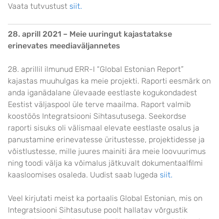
Vaata tutvustust
siit.
28. aprill 2021 – Meie uuringut kajastatakse
erinevates meediaväljannetes
28. aprillil ilmunud ERR-I “Global Estonian Report”
kajastas muuhulgas ka meie projekti. Raporti eesmärk on
anda iganädalane ülevaade eestlaste kogukondadest
Eestist väljaspool üle terve maailma. Raport valmib
koostöös Integratsiooni Sihtasutusega. Seekordse
raporti sisuks oli välismaal elevate eestlaste osalus ja
panustamine erinevatesse üritustesse, projektidesse ja
võistlustesse, mille juures mainiti ära meie loovuurimus
ning toodi välja ka võimalus jätkuvalt dokumentaalfilmi
kaasloomises osaleda. Uudist saab lugeda
siit.
Veel kirjutati meist ka portaalis Global Estonian, mis on
Integratsiooni Sihtasutuse poolt hallatav võrgustik