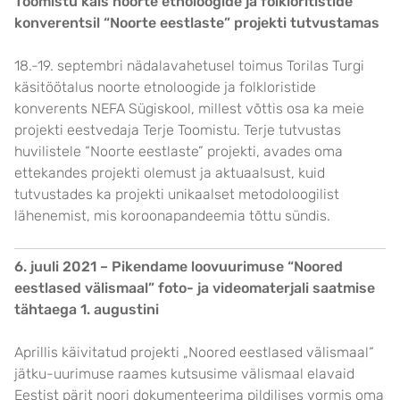
Toomistu käis noorte etnoloogide ja folkloritistide
konverentsil “Noorte eestlaste” projekti tutvustamas
18.-19. septembri nädalavahetusel toimus Torilas Turgi
käsitöötalus noorte etnoloogide ja folkloristide
konverents NEFA Sügiskool, millest võttis osa ka meie
projekti eestvedaja Terje Toomistu. Terje tutvustas
huvilistele “Noorte eestlaste” projekti, avades oma
ettekandes projekti olemust ja aktuaalsust, kuid
tutvustades ka projekti unikaalset metodoloogilist
lähenemist, mis koroonapandeemia tõttu sündis.
6. juuli 2021 – Pikendame loovuurimuse “Noored
eestlased välismaal” foto- ja videomaterjali saatmise
tähtaega 1. augustini
Aprillis käivitatud projekti „Noored eestlased välismaal“
jätku-uurimuse raames kutsusime välismaal elavaid
Eestist pärit noori dokumenteerima pildilises vormis oma