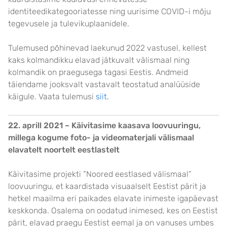
identiteedikategooriatesse ning uurisime COVID-i mõju
tegevusele ja tulevikuplaanidele.
Tulemused põhinevad laekunud 2022 vastusel, kellest
kaks kolmandikku elavad jätkuvalt välismaal ning
kolmandik on praegusega tagasi Eestis. Andmeid
täiendame jooksvalt vastavalt teostatud analüüside
käigule. Vaata tulemusi
siit
.
22. aprill 2021 – Käivitasime kaasava loovuuringu,
millega kogume foto- ja videomaterjali välismaal
elavatelt noortelt eestlastelt
Käivitasime projekti “Noored eestlased välismaal”
loovuuringu, et kaardistada visuaalselt Eestist pärit ja
hetkel maailma eri paikades elavate inimeste igapäevast
keskkonda. Osalema on oodatud inimesed, kes on Eestist
pärit, elavad praegu Eestist eemal ja on vanuses umbes