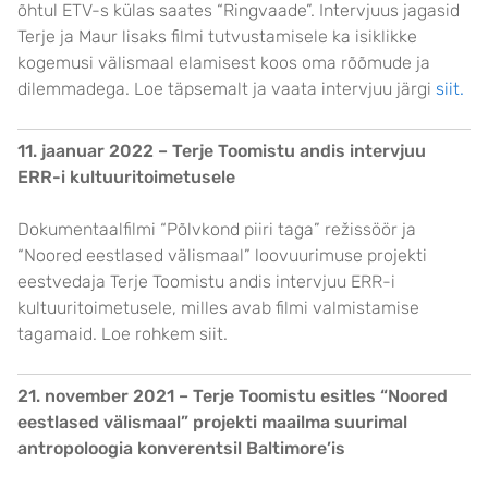
õhtul ETV-s külas saates “Ringvaade”. Intervjuus jagasid
Terje ja Maur lisaks filmi tutvustamisele ka isiklikke
kogemusi välismaal elamisest koos oma rõõmude ja
dilemmadega.
Loe täpsemalt ja vaata intervjuu järgi
siit.
11. jaanuar 2022 – Terje Toomistu andis intervjuu
ERR-i kultuuritoimetusele
Dokumentaalfilmi “Põlvkond piiri taga” režissöör ja
“Noored eestlased välismaal” loovuurimuse projekti
eestvedaja Terje Toomistu andis intervjuu ERR-i
kultuuritoimetusele, milles avab filmi valmistamise
tagamaid. Loe rohkem
siit.
21. november 2021 – Terje Toomistu esitles “Noored
eestlased välismaal” projekti maailma suurimal
antropoloogia konverentsil Baltimore’is