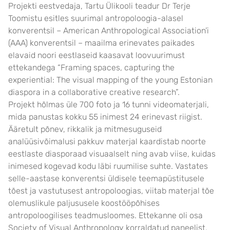
Projekti eestvedaja, Tartu Ülikooli teadur Dr Terje
Toomistu esitles suurimal antropoloogia-alasel
konverentsil – American Anthropological Association’i
(AAA) konverentsil – maailma erinevates paikades
elavaid noori eestlaseid kaasavat loovuurimust
ettekandega “Framing spaces, capturing the
experiential: The visual mapping of the young Estonian
diaspora in a collaborative creative research”.
Projekt hõlmas üle 700 foto ja 16 tunni videomaterjali,
mida panustas kokku 55 inimest 24 erinevast riigist.
Ääretult põnev, rikkalik ja mitmesuguseid
analüüsivõimalusi pakkuv materjal kaardistab noorte
eestlaste diasporaad visuaalselt ning avab viise, kuidas
inimesed kogevad kodu läbi ruumilise suhte. Vastates
selle-aastase konverentsi üldisele teemapüstitusele
tõest ja vastutusest antropoloogias, viitab materjal tõe
olemuslikule paljususele koostööpõhises
antropoloogilises teadmusloomes. Ettekanne oli osa
Society of Visual Anthropology korraldatud paneelist,