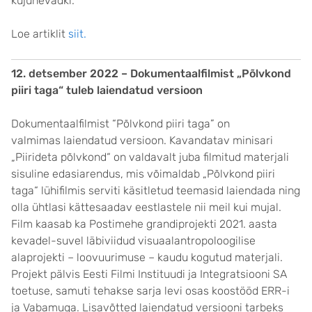
kujunevadki.
Loe artiklit
siit.
12. detsember 2022 – Dokumentaalfilmist „Põlvkond
piiri taga“ tuleb laiendatud versioon
Dokumentaalfilmist “Põlvkond piiri taga” on
valmimas laiendatud versioon. Kavandatav minisari
„Piirideta põlvkond“ on valdavalt juba filmitud materjali
sisuline edasiarendus, mis võimaldab „Põlvkond piiri
taga“ lühifilmis serviti käsitletud teemasid laiendada ning
olla ühtlasi kättesaadav eestlastele nii meil kui mujal.
Film kaasab ka Postimehe grandiprojekti 2021. aasta
kevadel-suvel läbiviidud visuaalantropoloogilise
alaprojekti – loovuurimuse – kaudu kogutud materjali.
Projekt pälvis Eesti Filmi Instituudi ja Integratsiooni SA
toetuse, samuti tehakse sarja levi osas koostööd ERR-i
ja Vabamuga. Lisavõtted laiendatud versiooni tarbeks