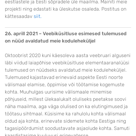
eestlastele ja Eesti sõpradele üle maailma. Mainiti meie
projekti ning edastati ka üleskutse osaleda. Postitus on
kättesaadav
siit.
26. aprill 2021 – Veebiküsitluse esimesed tulemused
on nüüd avaldatud meie koduleheküljel
Oktoobrist 2020 kuni käesoleva aasta veebruari alguseni
läbi viidud laiapõhise veebiküsitluse elementaaranalüüsi
tulemused on nüüdseks avaldatud meie koduleheküljel.
Tulemused kajastavad erinevaid aspekte Eesti noorte
välismaal elamise, õppimise või töötamise kogemuste
kohta. Muuhulgas uurisime välismaale minemise
põhjuseid, millest ülekaalukalt oluliseks peetakse soovi
näha maailma, aga väga olulised on ka elutingimused ja
töötasu sihtmaal. Küsisime ka rahulolu kohta välismaal
oldud aja kohta, erinevate sidemete kohta Eestiga ning
tagasipöördumist soodustavate asjaolude kohta. Samuti
kaardistasime kuuluvusi erinevatesse