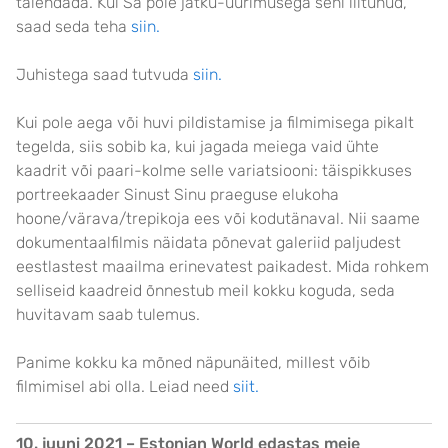
täiendada. Kui Sa pole jätku-uurimusega seni liitunud,
saad seda teha
siin.
Juhistega saad tutvuda
siin.
Kui pole aega või huvi pildistamise ja filmimisega pikalt
tegelda, siis sobib ka, kui jagada meiega vaid ühte
kaadrit või paari-kolme selle variatsiooni: täispikkuses
portreekaader Sinust Sinu praeguse elukoha
hoone/värava/trepikoja ees või kodutänaval. Nii saame
dokumentaalfilmis näidata põnevat galeriid paljudest
eestlastest maailma erinevatest paikadest. Mida rohkem
selliseid kaadreid õnnestub meil kokku koguda, seda
huvitavam saab tulemus.
Panime kokku ka mõned näpunäited, millest võib
filmimisel abi olla. Leiad need
siit.
10. juuni 2021 – Estonian World edastas meie