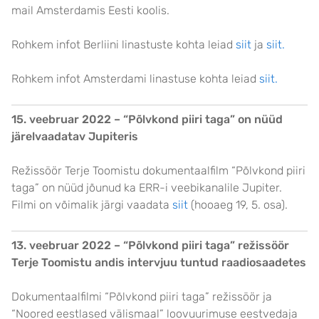
mail Amsterdamis Eesti koolis.
Rohkem infot Berliini linastuste kohta leiad
siit
ja
siit.
Rohkem infot Amsterdami linastuse kohta leiad
siit.
15. veebruar 2022 – “Põlvkond piiri taga” on nüüd
järelvaadatav Jupiteris
Režissöör Terje Toomistu dokumentaalfilm “Põlvkond piiri
taga” on nüüd jõunud ka ERR-i veebikanalile Jupiter.
Filmi on võimalik järgi vaadata
siit
(hooaeg 19, 5. osa).
13. veebruar 2022 – “Põlvkond piiri taga” režissöör
Terje Toomistu andis intervjuu tuntud raadiosaadetes
Dokumentaalfilmi “Põlvkond piiri taga” režissöör ja
“Noored eestlased välismaal” loovuurimuse eestvedaja