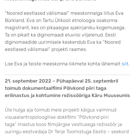
“Noored eestlased välismaal” meeskonnalga liitus Eva
Bürkland. Eva on Tartu Ülikooli etnoloogia osakonna
magistrant, kes on pikaaegse ajakirjaniku kogemusega.
Ta on pikalt ka diginomaadi eluviisi viljelenud. Eesti
diginomaadide uurimisele keskendub Eva ka “Noored
eestlased välismaal” projekti raames.
Loe Eva ja teiste meeskonna liikmete kohta lähemalt
siit
.
21. september 2022 – Pühapäeval 25. septembril
toimub dokumentaalfilmi
Põlvkond piiri taga
erilinastus ja kohtumine režissööriga
Käru Muuseum
is
Üle hulga aja toimub meie projekti käigus valminud
visuaalantropoloogilise dokkfilmi “Põlvkond piiri
taga” linastus koos filmijärgse vestlusega režissöör ja
uuringu eestvedaja Dr Terje Toomistuga Eestis – seekord