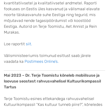
kvantitatiivsetel ja kvalitatiivsetel andmetel. Raporti
fookuses on Eestis üles kasvanud ja välismaal elavate
noorte täiskasvanute suhe Eestiga ning tegurid, mis
mõjutavad nende tagasipöördumist või koostööd
Eestiga. Autorid on Terje Toomistu, Aet Annist ja Rein
Murakas.
Loe raportit
siit.
Välisministeeriumis toimunud esitlust saab järele
vaadata ka
Postimees Online’s.
Mai 2023 – Dr. Terje Toomistu kõneleb mobiilsuse ja
loovuse seostest rahvusvahelisel Kultuurikompassil
Tartus
Terje Toomistu esines ettekandega rahvusvahelisel
Kultuurikompassil “Kas kultuur tunneb piire?”, kõneledes