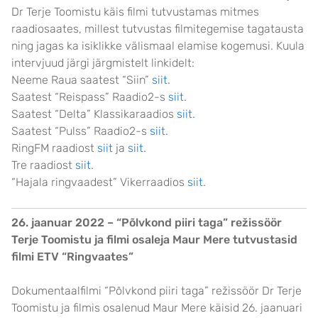
Dr Terje Toomistu käis filmi tutvustamas mitmes
raadiosaates, millest tutvustas filmitegemise tagatausta
ning jagas ka isiklikke välismaal elamise kogemusi. Kuula
intervjuud järgi järgmistelt linkidelt:
Neeme Raua saatest “Siin”
siit.
Saatest “Reispass” Raadio2-s
siit.
Saatest “Delta” Klassikaraadios
siit.
Saatest “Pulss” Raadio2-s
siit.
RingFM raadiost
siit
ja
siit.
Tre raadiost
siit.
“Hajala ringvaadest” Vikerraadios
siit.
26. jaanuar 2022 – “Põlvkond piiri taga” režissöör
Terje Toomistu ja filmi osaleja Maur Mere tutvustasid
filmi ETV “Ringvaates”
Dokumentaalfilmi “Põlvkond piiri taga” režissöör Dr Terje
Toomistu ja filmis osalenud Maur Mere käisid 26. jaanuari