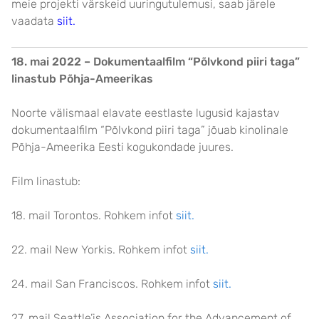
meie projekti värskeid uuringutulemusi, saab järele
vaadata
siit
.
18. mai 2022 – Dokumentaalfilm “Põlvkond piiri taga”
linastub Põhja-Ameerikas
Noorte välismaal elavate eestlaste lugusid kajastav
dokumentaalfilm “Põlvkond piiri taga” jõuab kinolinale
Põhja-Ameerika Eesti kogukondade juures.
Film linastub:
18. mail Torontos. Rohkem infot
siit.
22. mail New Yorkis. Rohkem infot
siit.
24. mail San Franciscos. Rohkem infot
siit.
27. mail Seattle’is Association for the Advancement of