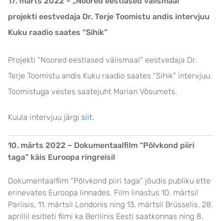
17. märts 2022 –
„Noored eestlased välismaal“
p
rojekti eestvedaja Dr. Terje Toomistu andis intervjuu
Kuku raadio saates “Sihik”
Projekti “Noored eestlased välismaal” eestvedaja Dr.
Terje Toomistu andis Kuku raadio saates “Sihik” intervjuu.
Toomistuga vestes saatejuht Marian Võsumets.
Kuula intervjuu järgi
siit.
10. märts 2022 – Dokumentaalfilm “Põlvkond piiri
taga” käis Euroopa ringreisil
Dokumentaalfilm “Põlvkond piiri taga” jõudis publiku ette
erinevates Euroopa linnades. Film linastus 10. märtsil
Pariisis, 11. märtsil Londonis ning 13. märtsil Brüsselis. 28.
aprillil esitleti filmi ka Berliinis Eesti saatkonnas ning 8.