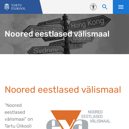
Liigu edasi põhisisu juurde
Juurdepääsetavus
Noored eestlased välismaal
Noored eestlased välismaal
“Noored
eestlased
välismaal” on
Tartu Ülikooli