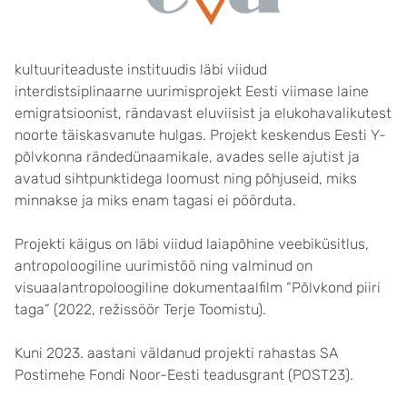
kultuuriteaduste instituudis läbi viidud
interdistsiplinaarne uurimisprojekt Eesti viimase laine
emigratsioonist, rändavast eluviisist ja elukohavalikutest
noorte täiskasvanute hulgas. P
rojekt keskendus Eesti Y-
põlvkonna rändedünaamikale, avades selle ajutist ja
avatud sihtpunktidega loomust ning
põhjuseid, miks
minnakse ja
miks enam tagasi ei pöörduta.
Projekti käigus on läbi viidud laiapõhine veebiküsitlus,
antropoloogiline uurimistöö ning valminud on
visuaalantropoloogiline dokumentaalfilm “Põlvkond piiri
taga” (2022, režissöör Terje Toomistu).
Kuni 2023. aastani väldanud projekti rahastas SA
Postimehe Fondi Noor-Eesti teadusgrant (POST23).